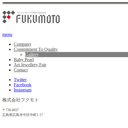
menu
Company
Commitment To Quality
Gallery
Baby Pearl
Art Jewellery Fair
Contact
Twitter
Facebook
Instagram
株式会社フクモト
〒730-0037
広島県広島市中区中町1-17